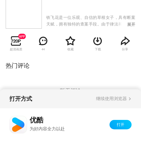
铁飞花是一位乐观、自信的草根女子，具有断案
天赋，拥有独特的查案手段。由于律法和礼教束
展开
缚，父亲只能凭借关系，将她送到偏远的泽汇县
当了一名女监狱卒，满足她的喜好。而铁飞花的
理想却是成为一名神气的捕快。适逢浙江漕粮失
超清画质
收藏
下载
分享
44
踪，铁飞花又巧遇一名兵士死于泽汇境内，送往
杭州勘验时，因她的推断和剖析神奇，受到杭州
知府、总督府参政知事的赞赏，总督许慎因急于
热门评论
想破获漕案，破例将铁飞花调入总督府刑狱司捕
房，正式成为一名捕快。她却不知道，赞赏和破
格录用，看似重视人才，实则暗伏杀机。果然，
危机随之而来，铁飞花在险象环生中，亡命狂
暂无评论
奔，冲破一个接一个的死亡陷阱，最终揭穿江南
打开方式
继续使用浏览器
数位高官联手策划的一个惊天阴谋。然而案件虽
破，余音未歇，铁飞花头上仍悬着一柄要命的
Copyright©
2026
优酷 youku.com
版权所有
剑。
优酷
京ICP备06050721号-1
打开
为好内容全力以赴