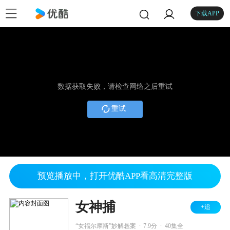
下载APP
数据获取失败，请检查网络之后重试
重试
预览播放中，打开优酷APP看高清完整版
女神捕
+追
.
.
“女福尔摩斯”妙解悬案
7.9分
40集全