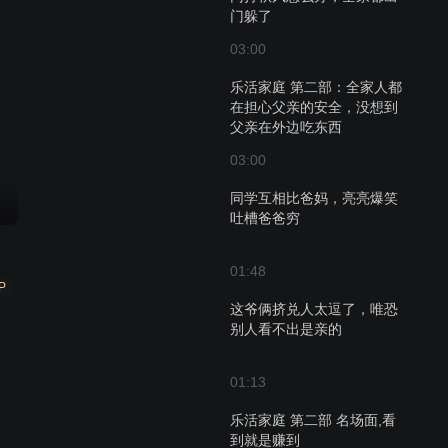
门躲了
03:00
乐活家庭 第二部：全家人都
在担心父亲的安全，没想到
父亲在外边吃东西
03:00
同学互相比爸妈，亮亮爆笑
吐槽爸爸穷
01:48
P
这爷俩挤兑人太逗了，唯恐
别人看不出是亲的
01:13
乐活家庭 第二部 名场面,看
到就是赚到