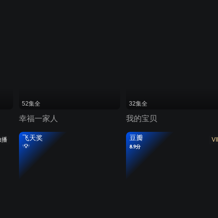
52集全
32集全
幸福一家人
我的宝贝
飞天奖
豆瓣
独播
VI
8.9分