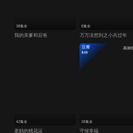
38集全
6集全
我的亲爹和后爸
万万没想到之小兵过年
豆瓣
高清
8.1分
42集全
26集全
老妈的桃花运
守候幸福