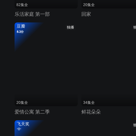
82集全
20集全
乐活家庭 第一部
回家
豆瓣
独播
8.3分
20集全
34集全
爱情公寓 第二季
鲜花朵朵
飞天奖