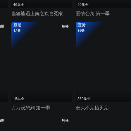
46集全
20集全
当婆婆遇上妈之欢喜冤家
爱情公寓 第一季
豆瓣
豆瓣
独播
独播
8.4分
8.5分
15集全
360集全
万万没想到 第一季
低头不见抬头见
独播
独播