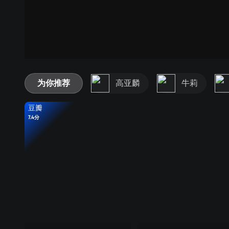
为你推荐
高亚麟
牛莉
豆瓣
7.4分