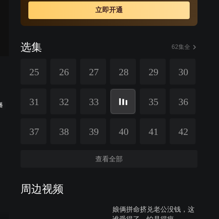
立即开通
选集
62集全
25
26
27
28
29
30
31
32
33
35
36
播
37
38
39
40
41
42
查看全部
周边视频
娘俩拼命挤兑老公没钱，这