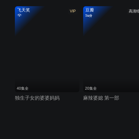
飞天奖
豆瓣
VIP
高清
7.4分
40集全
20集全
独生子女的婆婆妈妈
麻辣婆媳 第一部