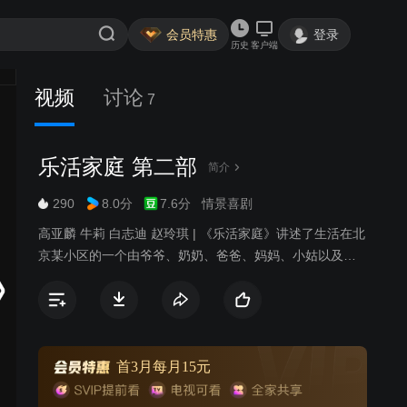
会员特惠
登录
历史
客户端
视频
讨论
7
乐活家庭 第二部
简介
290
8.0分
7.6分
情景喜剧
高亚麟 牛莉 白志迪 赵玲琪 | 《乐活家庭》讲述了生活在北
京某小区的一个由爷爷、奶奶、爸爸、妈妈、小姑以及一
对可爱的双胞胎组成的七口之家的幸福生活。该剧由曾经
打造过《家有儿女》的中视美星国际文化传媒公司出品，
高亚麟、牛莉、闫妮、姜超、沙溢、范明、洪剑涛、林永
健、殷桃等情景剧红星共同出演。
首3月每月15元