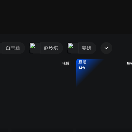
白志迪
赵玲琪
姜妍
豆瓣
独播
独
8.3分