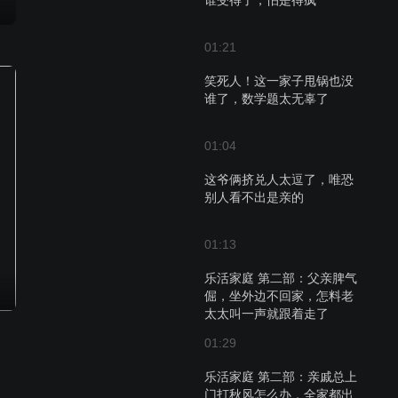
谁受得了，怕是得疯
01:21
笑死人！这一家子甩锅也没
谁了，数学题太无辜了
01:04
这爷俩挤兑人太逗了，唯恐
别人看不出是亲的
01:13
乐活家庭 第二部：父亲脾气
倔，坐外边不回家，怎料老
太太叫一声就跟着走了
01:29
乐活家庭 第二部：亲戚总上
门打秋风怎么办，全家都出