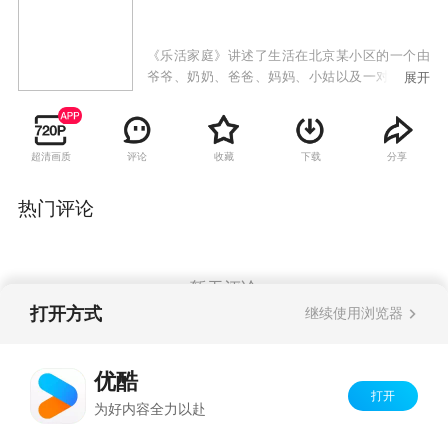
《乐活家庭》讲述了生活在北京某小区的一个由
爷爷、奶奶、爸爸、妈妈、小姑以及一对可爱的
展开
双胞胎组成的七口之家的幸福生活。该剧由曾经
打造过《家有儿女》的中视美星国际文化传媒公
司出品，高亚麟、牛莉、闫妮、姜超、沙溢、范
超清画质
评论
收藏
下载
分享
明、洪剑涛、林永健、殷桃等情景剧红星共同出
演。
热门评论
暂无评论
打开方式
继续使用浏览器
Copyright©
2026
优酷 youku.com
版权所有
优酷
京ICP备06050721号-1
打开
为好内容全力以赴