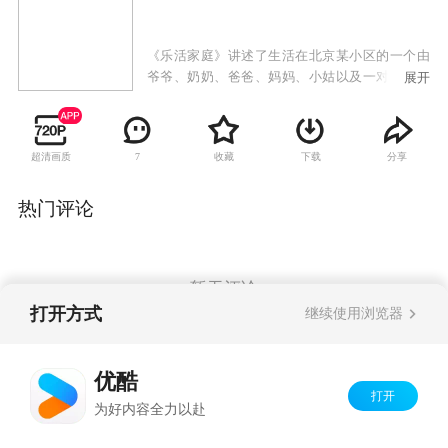
《乐活家庭》讲述了生活在北京某小区的一个由
爷爷、奶奶、爸爸、妈妈、小姑以及一对可爱的
展开
双胞胎组成的七口之家的幸福生活。该剧由曾经
打造过《家有儿女》的中视美星国际文化传媒公
司出品，高亚麟、牛莉、闫妮、姜超、沙溢、范
超清画质
收藏
下载
分享
7
明、洪剑涛、林永健、殷桃等情景剧红星共同出
演。
热门评论
暂无评论
打开方式
继续使用浏览器
Copyright©
2026
优酷 youku.com
版权所有
优酷
京ICP备06050721号-1
打开
为好内容全力以赴