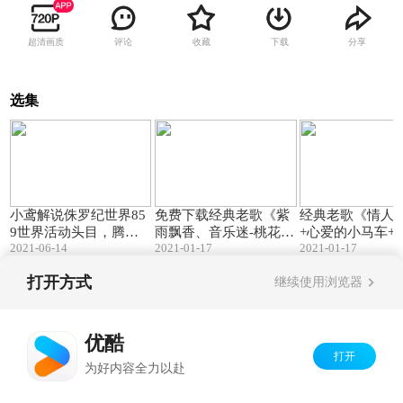
超清画质
评论
收藏
下载
分享
选集
12:17
03:59
小鸢解说侏罗纪世界85
免费下载经典老歌《紫
经典老歌《情人
9世界活动头目，腾空
雨飘香、音乐迷-桃花树
+心爱的小马车+
2021-06-14
2021-01-17
2021-01-17
两周托马斯回旋踹
下唱情歌》
骗你》自动播放
打开方式
继续使用浏览器
Copyright©
2026
优酷 youku.com
版权所有
京ICP备06050721号-1
优酷
打开
为好内容全力以赴