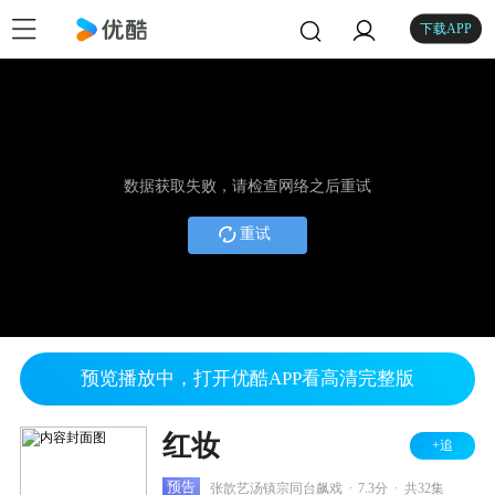
下载APP
数据获取失败，请检查网络之后重试
重试
预览播放中，打开优酷APP看高清完整版
红妆
+追
.
.
预告
张歆艺汤镇宗同台飙戏
7.3分
共32集