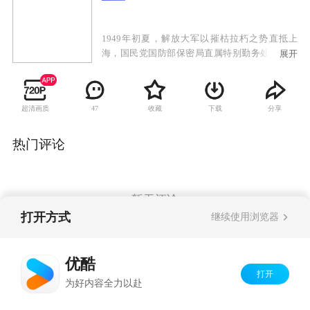
1949年初夏，解放大军以摧枯拉朽之势直抵上
海，国民党国防部保密局直属特别勤务处少校参
展开
谋邓家骥奉命撤往台湾，并令其妻沈荷同行。登
机时意想不到的情况发生了——沈荷临产。这一
突发事件把沈荷留在了上海，邓家骥只身一人去
超清画质
收藏
下载
分享
47
了台湾。两人都是长期潜伏在敌人中间的中共地
下党员。新中国成立之初，面对敌特分子无所不
用其极的破坏活动，斗争的形势仍然严峻，沈荷
热门评论
又悄悄地隐藏起了自己的真实身份，与敌人展开
了新一轮的斗争。
暂无评论
打开方式
继续使用浏览器
Copyright©
2026
优酷 youku.com
版权所有
优酷
京ICP备06050721号-1
打开
为好内容全力以赴