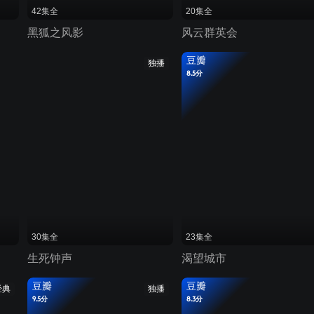
42集全
20集全
黑狐之风影
风云群英会
豆瓣
独播
8.5分
30集全
23集全
生死钟声
渴望城市
豆瓣
豆瓣
经典
独播
9.5分
8.3分