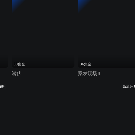
30集全
36集全
潜伏
案发现场II
独播
高清经