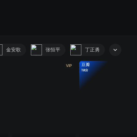
金安歌
张恒平
丁正勇
豆瓣
VIP
7.8分