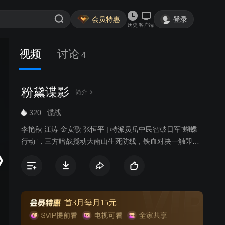
会员特惠
登录
历史
客户端
视频
讨论
4
粉黛谍影
简介
320
谍战
李艳秋 江涛 金安歌 张恒平 | 特派员岳中民智破日军“蝴蝶
行动”，三方暗战搅动大南山生死防线，铁血对决一触即
发！
首3月每月15元