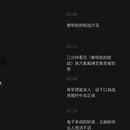
02:48
黎明前的暗战片花
02:12
三分钟看完《黎明前的暗
战》第六集戴继言叛变被软
禁
02:44
典
将军诱敌深入，设下口袋战
局围歼中岛正雄
01:19
鬼子来戏院听戏，玉娘吩咐
众人照演不误