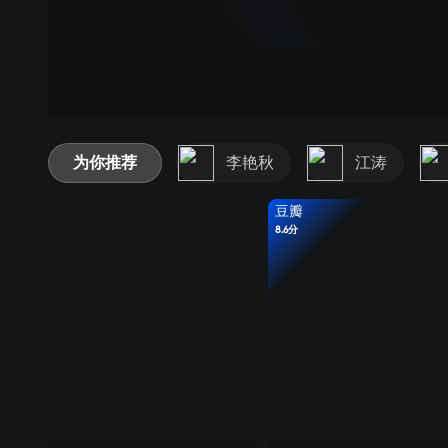
为你推荐
李艳秋
江涛
豆瓣
8.6分