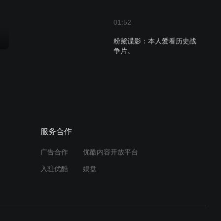
01:52
粉黛谍影：本人爱看历史战
争片。
01:04
粉黛谍影：副市长有点像华
国防
服务合作
01:05
粉黛谍影：本人爱看历史战
广告合作
优酷内容开放平台
争片。
入驻优酷
娱盘
01:04
粉黛谍影：谁知道什么电视
好看