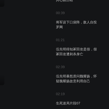
兵心路历程
00:39
将军设下口袋阵，敌人自投
罗网
01:21
伍先明得知冢田攻是假，假
冢田攻遭刺杀身亡
02:39
伍先明暴怒质问魏耀扬，怀
疑魏耀扬故意利用自己
02:19
生死迷局片段07