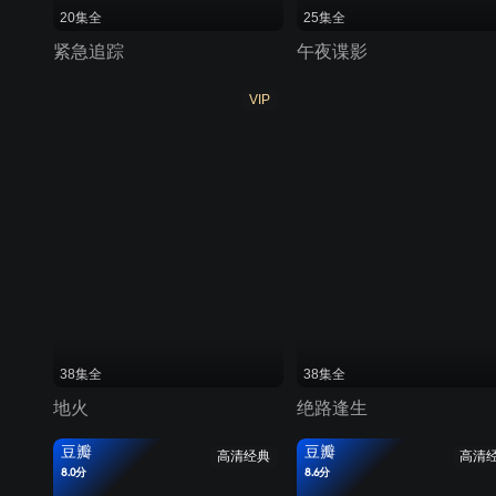
20集全
25集全
紧急追踪
午夜谍影
VIP
38集全
38集全
地火
绝路逢生
豆瓣
豆瓣
高清经典
高清
8.0分
8.6分