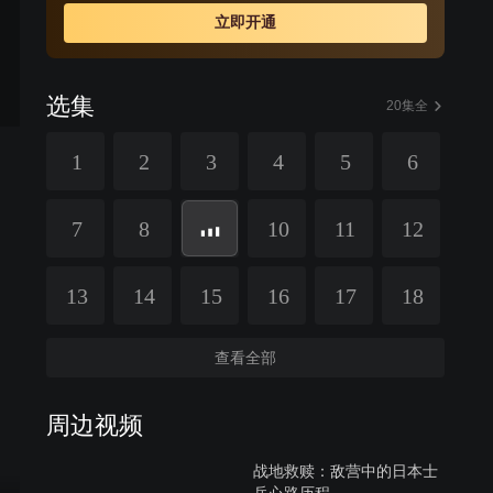
立即开通
选集
20集全
1
2
3
4
5
6
7
8
10
11
12
13
14
15
16
17
18
查看全部
周边视频
战地救赎：敌营中的日本士