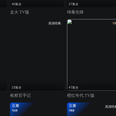
40集全
27集全
走火 TV版
缉毒先锋
高清经典
VI
23集全
47集全
检察官手记
橙红年代 TV版
豆瓣
豆瓣
高清经
7.4分
7.8分