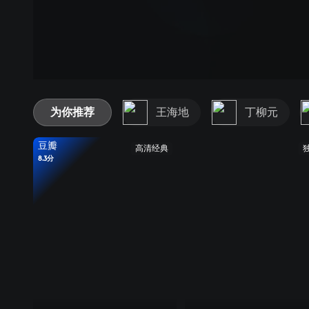
为你推荐
王海地
丁柳元
豆瓣
高清经典
8.3分