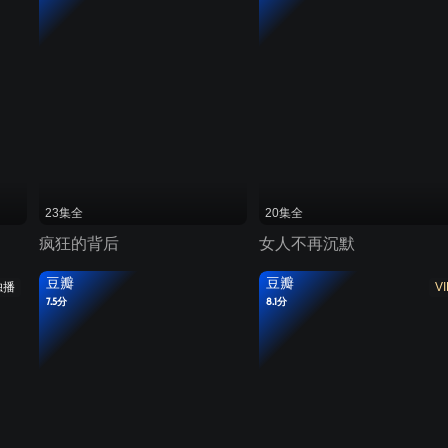
23集全
20集全
疯狂的背后
女人不再沉默
豆瓣
豆瓣
独播
VI
7.5分
8.1分