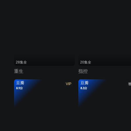
28集全
20集全
重生
指控
豆瓣
豆瓣
VIP
8.9分
8.3分