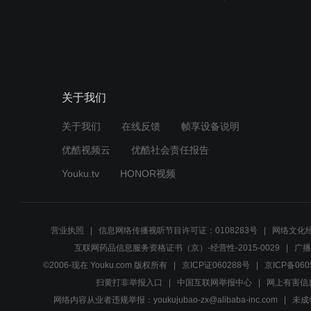
关于我们
关于我们
在线反馈
帧享设备说明
优酷视频云
优酷社会责任报告
Youku.tv
HONOR视频
营业执照
信息网络传播视听节目许可证：0108283号
网络文化经
互联网药品信息服务资格证书（京）-经营性-2015-0029
广播
©2006-现在 Youku.com 版权所有
京ICP证060288号
京ICP备060
扫黄打非举报入口
中国互联网举报中心
网上有害信
网络内容从业者违规举报：youkujubao-zx@alibaba-inc.com
未成年