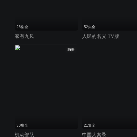
26集全
52集全
家有九凤
人民的名义 TV版
独播
30集全
21集全
机动部队
中国大案录