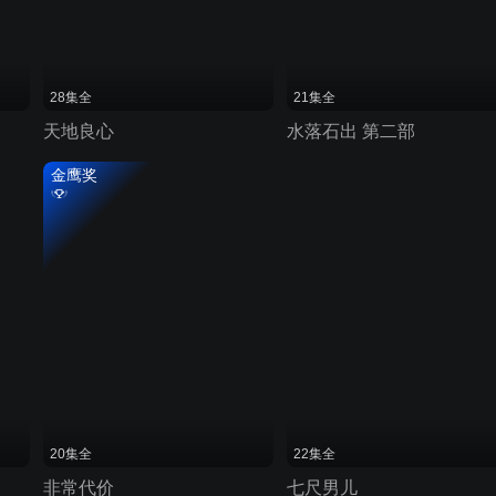
28集全
21集全
天地良心
水落石出 第二部
金鹰奖
20集全
22集全
非常代价
七尺男儿