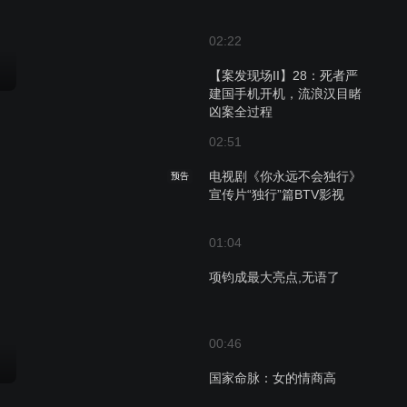
02:22
【案发现场II】28：死者严
建国手机开机，流浪汉目睹
凶案全过程
02:51
电视剧《你永远不会独行》
预告
宣传片“独行”篇BTV影视
01:04
项钧成最大亮点,无语了
00:46
国家命脉：女的情商高