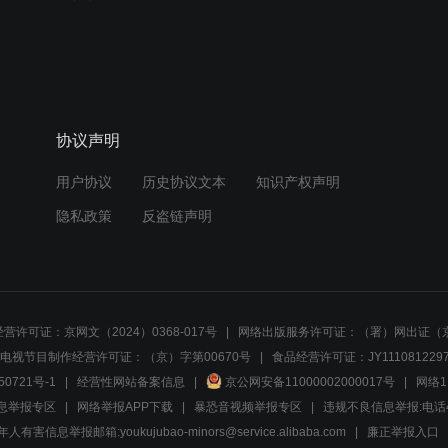
协议声明
用户协议
历史协议文本
知识产权声明
隐私政策
反盗链声明
营许可证：京网文（2024）0368-017号
网络出版服务许可证：（署）网出证（京
电视节目制作经营许可证：（京）字第00670号
食品经营许可证：JY1110812297
50721号-1
经营性网站备案信息
京公网安备11000002000017号
网络1
息举报专区
网络举报APP下载
暴恐音视频举报专区
违规不良信息举报:电话40081
人有害信息举报邮箱:youkujubao-minors@service.alibaba.com
廉正举报入口