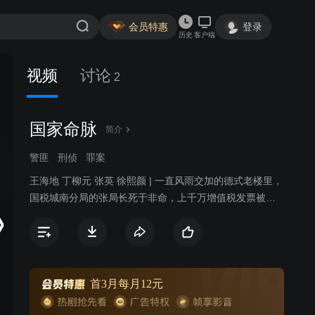
会员特惠
登录
历史
客户端
视频
讨论
2
国家命脉
简介
警匪
刑侦
罪案
王海地 丁柳元 张英 徐熙颜 | 一直风雨交加的德式老楼里，
国税城南分局的张局长死于非命，上千万增值税发票被
盗……如此惊天大案牵出了一连串爱恨情仇、恩怨是非的
往事。
首3月每月12元