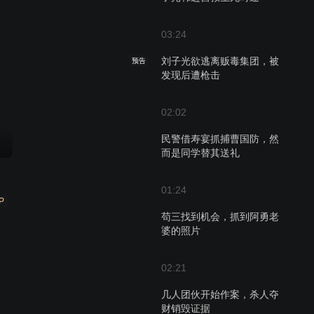
03:24
刘子光欲逃离贩毒集团，被
预告
发现后遭枪击
02:02
民警借寿宴抓捕曹国防，然
而是同学替其送礼
01:24
P
苟三找到机会，抓到阿勇老
婆的照片
02:21
几人团伙开始作案，杀人夺
财销毁证据