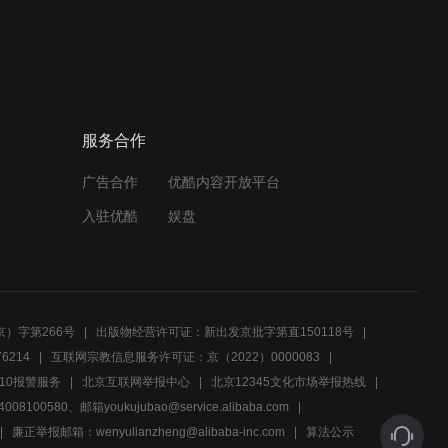
00:42
《国家命脉》片尾曲《在雨
里》
服务合作
02:16
广告合作
优酷内容开放平台
出来挨打！贝小帅！
入驻优酷
娱盘
01:26
尖峰时刻之地下火拼，行走
在刀尖上的帅气！
）字第266号
出版物经营许可证：新出发京批字第直150118号
6214
互联网宗教信息服务许可证：京（2022）0000083
01:37
10报警服务
北京互联网举报中心
北京12345文化市场举报热线
00580、邮箱youkujubao@service.alibaba.com
侯四海手握命门嚣张跋扈，
聂总这眼神是要杀人
廉正举报邮箱：wenyulianzheng@alibaba-inc.com
算法公示