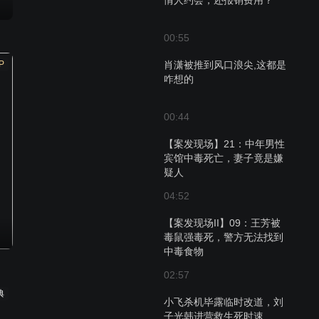
情人约会，还报销费用？
00:55
P
肖潇被推到风口浪尖,这都是
咋想的
00:44
【案发现场】21：中年男性
宾馆中毒死亡，妻子竟是嫌
疑人
04:52
【案发现场II】09：王芳被
毒鼠强毒死，警方无法找到
中毒食物
02:57
典
小飞杀机毕露临时改道，刘
子光韩进营救生死时速