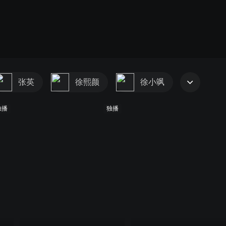
张英
徐熙颜
徐小飒
独播
独播