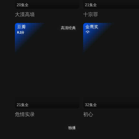
20集全
21集全
大漠高墙
十宗罪
豆瓣
金鹰奖
高清经典
8.2分
21集全
32集全
危情实录
初心
独播