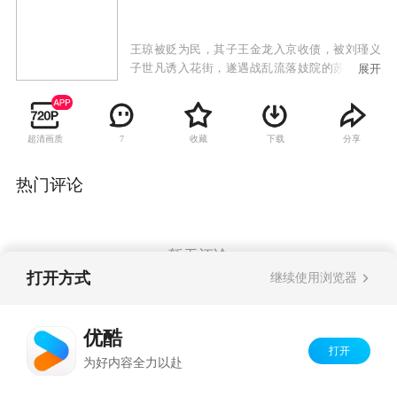
王琼被贬为民，其子王金龙入京收债，被刘瑾义
子世凡诱入花街，遂遇战乱流落妓院的苏三，两
展开
情相悦。刘世凡受父之意，百般离间暗害，苏三
与王遭到各种捉弄，使得两人发生不同的命运遭
际。
超清画质
收藏
下载
分享
7
热门评论
暂无评论
打开方式
继续使用浏览器
Copyright©
2026
优酷 youku.com
版权所有
优酷
京ICP备06050721号-1
打开
为好内容全力以赴