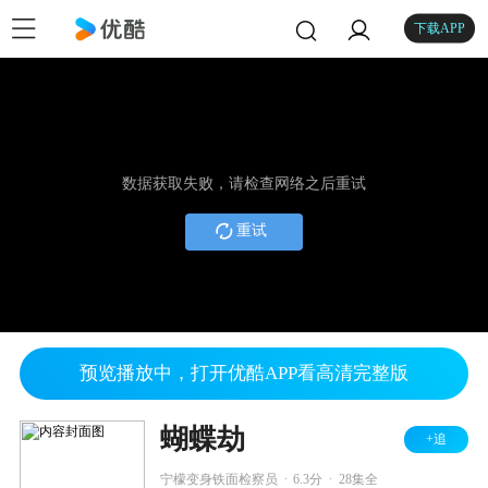
下载APP
数据获取失败，请检查网络之后重试
重试
预览播放中，打开优酷APP看高清完整版
蝴蝶劫
+追
.
.
宁檬变身铁面检察员
6.3分
28集全