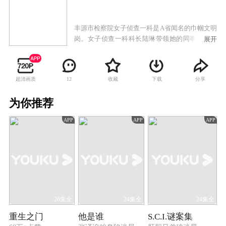
丰源市检察院女子侦查一科是A省闻名的巾帼文明
岗。女子侦查一科科长陆琳带领她的同事一直战
展开
斗在侦查第一线。她们以女性特有的坚韧和执
着，以事实为依据，以法律为准绳，成功破获了
多起职务犯罪案件。
超清画质
收藏
下载
分享
12
为你推荐
APP
APP
APP
26集全
24集全
24集全
重生之门
他是谁
S.C.I.谜案集