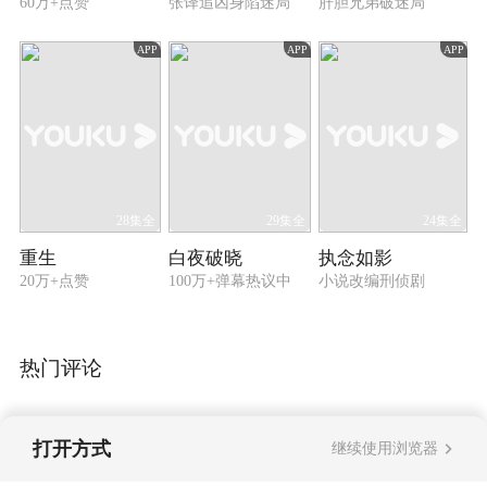
60万+点赞
张译追凶身陷迷局
肝胆兄弟破迷局
APP
APP
APP
28集全
29集全
24集全
重生
白夜破晓
执念如影
20万+点赞
100万+弹幕热议中
小说改编刑侦剧
热门评论
打开方式
继续使用浏览器
暂无评论