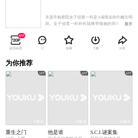
丰源市检察院女子侦查一科是A省闻名的巾帼文明
岗。女子侦查一科科长陆琳带领她的同事一直战
展开
斗在侦查第一线。她们以女性特有的坚韧和执
着，以事实为依据，以法律为准绳，成功破获了
多起职务犯罪案件。
超清画质
收藏
下载
分享
12
为你推荐
APP
APP
APP
26集全
24集全
24集全
重生之门
他是谁
S.C.I.谜案集