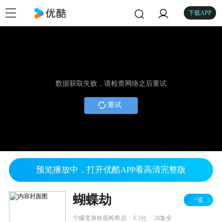
下载APP
数据获取失败，请检查网络之后重试
重试
预览播放中，打开优酷APP看高清完整版
蝴蝶劫
+追
.
.
宁檬变身铁面检察员
6.3分
28集全