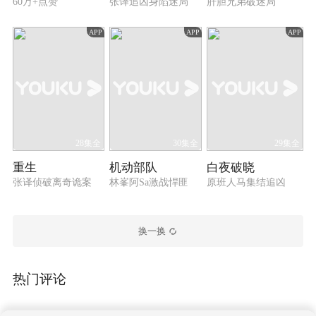
60万+点赞
张译追凶身陷迷局
肝胆兄弟破迷局
APP
APP
APP
28集全
30集全
29集全
重生
机动部队
白夜破晓
张译侦破离奇诡案
林峯阿Sa激战悍匪
原班人马集结追凶
换一换
热门评论