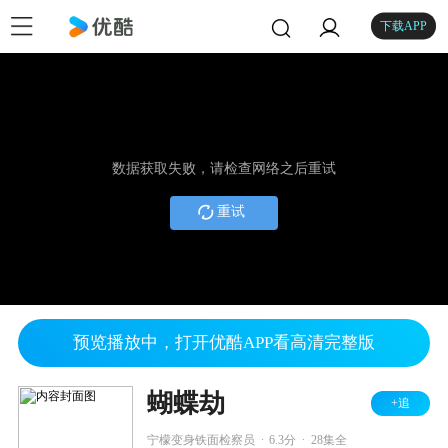
下载APP
数据获取失败，请检查网络之后重试
重试
预览播放中，打开优酷APP看高清完整版
蝴蝶劫
+追
.
.
宁檬变身铁面检察员
6.3分
28集全