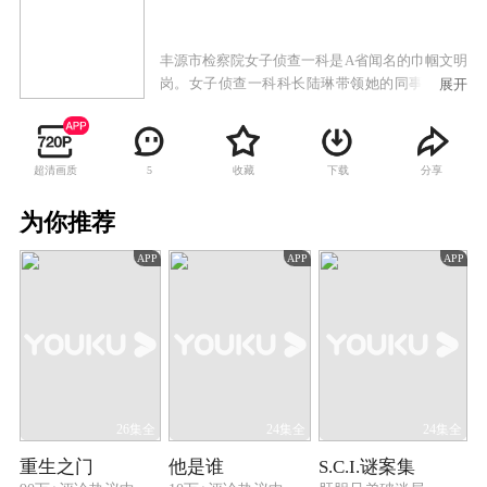
丰源市检察院女子侦查一科是A省闻名的巾帼文明
岗。女子侦查一科科长陆琳带领她的同事一直战
展开
斗在侦查第一线。她们以女性特有的坚韧和执
着，以事实为依据，以法律为准绳，成功破获了
多起职务犯罪案件。
超清画质
收藏
下载
分享
5
为你推荐
APP
APP
APP
26集全
24集全
24集全
重生之门
他是谁
S.C.I.谜案集