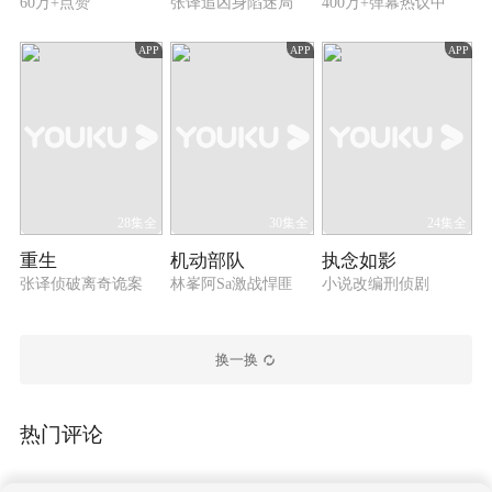
60万+点赞
张译追凶身陷迷局
400万+弹幕热议中
APP
APP
APP
28集全
30集全
24集全
重生
机动部队
执念如影
张译侦破离奇诡案
林峯阿Sa激战悍匪
小说改编刑侦剧
换一换
热门评论