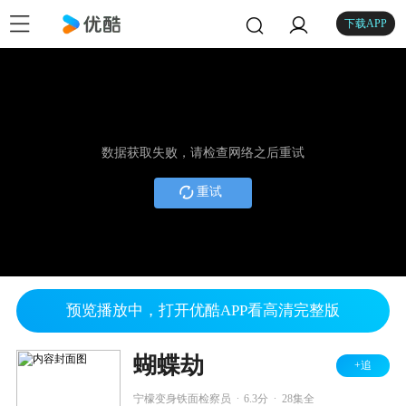
下载APP
数据获取失败，请检查网络之后重试
重试
预览播放中，打开优酷APP看高清完整版
蝴蝶劫
+追
.
.
宁檬变身铁面检察员
6.3分
28集全