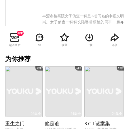
丰源市检察院女子侦查一科是A省闻名的巾帼文明
岗。女子侦查一科科长陆琳带领她的同事一直战
展开
斗在侦查第一线。她们以女性特有的坚韧和执
着，以事实为依据，以法律为准绳，成功破获了
多起职务犯罪案件。
超清画质
收藏
下载
分享
18
为你推荐
APP
APP
APP
26集全
24集全
24集全
重生之门
他是谁
S.C.I.谜案集