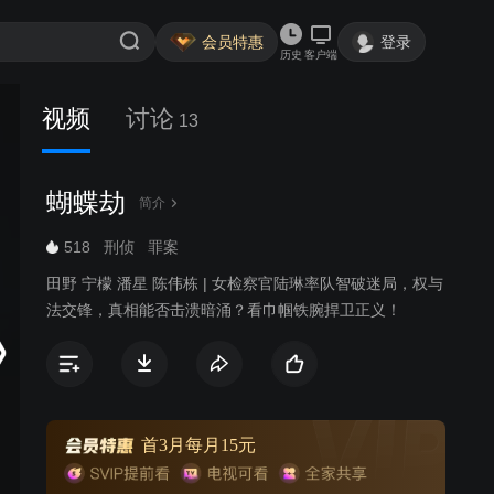
会员特惠
登录
历史
客户端
视频
讨论
13
蝴蝶劫
简介
518
刑侦
罪案
田野 宁檬 潘星 陈伟栋 | 女检察官陆琳率队智破迷局，权与
法交锋，真相能否击溃暗涌？看巾帼铁腕捍卫正义！
首3月每月15元