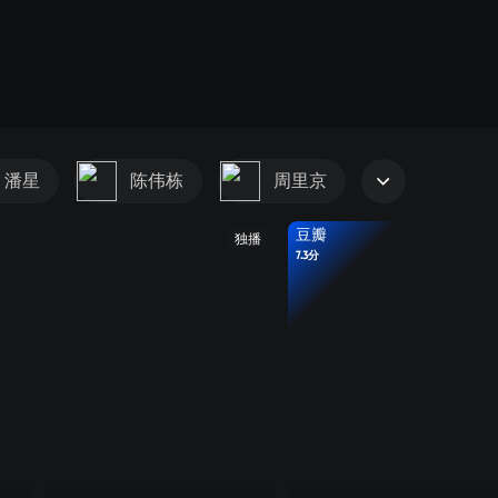
潘星
陈伟栋
周里京
豆瓣
独播
7.3分