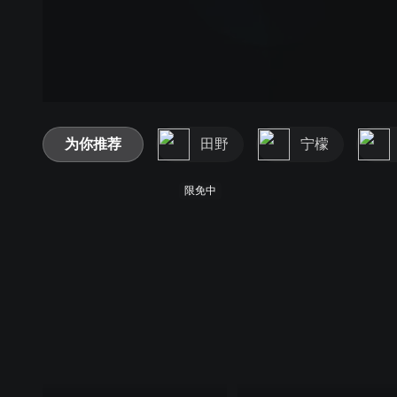
为你推荐
田野
宁檬
限免中