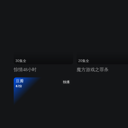
30集全
20集全
惊情48小时
魔方游戏之罪杀
豆瓣
独播
8.7分