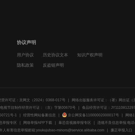
协议声明
用户协议
历史协议文本
知识产权声明
隐私政策
反盗链声明
营许可证：京网文（2024）0368-017号
网络出版服务许可证：（署）网出证（京
电视节目制作经营许可证：（京）字第00670号
食品经营许可证：JY1110812297
50721号-1
经营性网站备案信息
京公网安备11000002000017号
网络1
息举报专区
网络举报APP下载
暴恐音视频举报专区
违规不良信息举报:电话40081
人有害信息举报邮箱:youkujubao-minors@service.alibaba.com
廉正举报入口