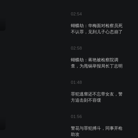
02:54
蝴蝶劫：华梅面对检察员死
不认罪，见到儿子心态崩了
02:58
蝴蝶劫：蒋艳被检察院调
查，为甩锅举报局长丁志明
01:48
罪犯逃窜还不忘带女友，警
方追击刻不容缓
01:56
警花与罪犯搏斗，同事开枪
助攻