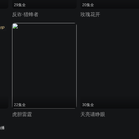
29集全
20集全
反诈·猎蜂者
玫瑰花开
VIP
22集全
30集全
虎胆雷霆
天亮请睁眼
独播