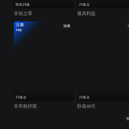
限免18集
20集全
非份之罪
最高利益
豆瓣
独播
7.9分
25集全
25集全
非常检控观
卧底48天