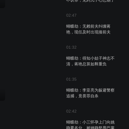
不认罪，见到儿子心态崩了
02:47
蝴蝶劫：无赖前夫纠缠蒋
艳，现任及时出现揍前夫
01:32
蝴蝶劫：得知小姑子神志不
清，蒋艳总算如释重负
01:35
蝴蝶劫：李亚亮为躲避警察
追捕，竟畏罪自杀
02:42
蝴蝶劫：小三怀孕上门向姚
静要名分，被姚静怒甩巴掌