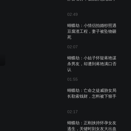
02:49
蝴蝶劫：小情侣拍婚纱照遇
豆腐渣工程，妻子被坠物砸
死
02:07
蝴蝶劫：小姑子怀疑蒋艳谋
杀男友，却遭到蒋艳满口否
认
01:55
蝴蝶劫：亡命之徒威胁女局
长勒索钱财，怎料被下狠手
02:17
蝴蝶劫：正刚挟持怀孕女友
逃生，关键时刻女友大出血