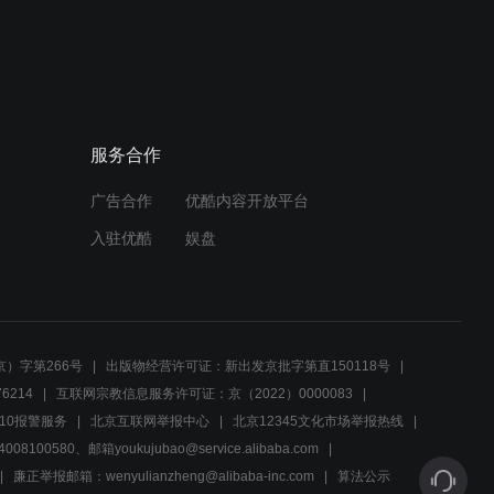
02:11
美女看到一个陌生男子在旁
边，吓得大叫
服务合作
01:46
广告合作
优酷内容开放平台
美女一把抱住男子说她实在
不能等了，晚上还不想走
入驻优酷
娱盘
了！
01:18
少妇刚睡醒，丈夫就想吃这
一物，少妇爽快的答应
）字第266号
出版物经营许可证：新出发京批字第直150118号
6214
互联网宗教信息服务许可证：京（2022）0000083
01:10
10报警服务
北京互联网举报中心
北京12345文化市场举报热线
00580、邮箱youkujubao@service.alibaba.com
女人找上门，男人懦弱的不
敢出声
廉正举报邮箱：wenyulianzheng@alibaba-inc.com
算法公示