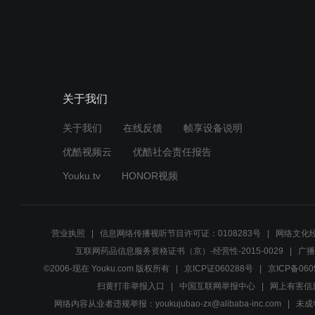
关于我们
关于我们
在线反馈
帧享设备说明
优酷视频云
优酷社会责任报告
Youku.tv
HONOR视频
营业执照
信息网络传播视听节目许可证：0108283号
网络文化经
互联网药品信息服务资格证书（京）-经营性-2015-0029
广播
©2006-现在 Youku.com 版权所有
京ICP证060288号
京ICP备060
扫黄打非举报入口
中国互联网举报中心
网上有害信
网络内容从业者违规举报：youkujubao-zx@alibaba-inc.com
未成年