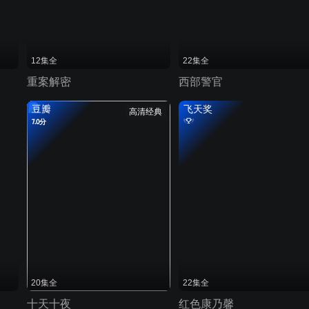
12集全
22集全
重案解密
西部警官
豆瓣
飞天奖
高清经典
7.0分
20集全
22集全
十天十夜
红色康乃馨