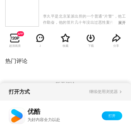
李久平是北京某派出所的一个普通“片警”，他工
作勤奋，他的管片几十年没出过恶性案件。他最
展开
大的爱好就是喝二锅头，所以有个外号“李酒
瓶”。平时他最看不顺眼的是儿子李小山、喜欢的
是女儿李小文、最害怕的是老婆孙雪娥、最孝顺
超清画质
收藏
下载
分享
2
的是头脑有点不清楚的老父亲。他们一家住在一
个大杂院的小房子里，最大的愿望就是能分到一
大新房子。李小山开了一家小美发店，他虽然其
热门评论
貌不扬，但暗恋邻居艳艳。艳艳心地不错、可没
什么教养、又常和社会上一些不三不四的人混在
一起，“李酒瓶”极力阻止儿子和艳艳来往，可他
偏要和艳艳好，还为了她与人打架，让“李酒
暂无评论
瓶”感到很失败。小文在酒店拉琴，偶然遇到多年
打开方式
继续使用浏览器
前的街坊马志高，马志高追求小文，孙雪娥对马
不满意，影响了母女关系，果然小文在马的影响
Copyright©
2026
优酷 youku.com
版权所有
下吸毒，让“李酒瓶”伤透了心……
优酷
京ICP备06050721号-1
打开
为好内容全力以赴