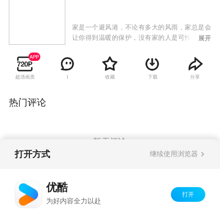
家是一个避风港，不论有多大的风雨，家总是会
让你得到温暖的保护，没有家的人是可怜的人。
展开
吕大磊在事业和家庭中选择了事业，他的妻子因
为忍受不住长年的孤独，跟吕大磊离了婚，她带
着大儿子吕晓辉走了，二女儿吕晓勇和三儿子吕
超清画质
收藏
下载
分享
1
晓阳暂时交到托儿所去照顾。吕大磊退休之后，
想要重组家庭把缺失补回来，于是到上海跟亲人
团聚。这次团聚之后，吕大磊才发现大儿子变得
热门评论
有点娘娘腔，二女儿半人半鬼的，25岁还单身，
三儿子冷漠，但三个孩子都有一个共同的地方，
就是对他一样的充满敌意。
暂无评论
打开方式
继续使用浏览器
Copyright©
2026
优酷 youku.com
版权所有
优酷
京ICP备06050721号-1
打开
为好内容全力以赴