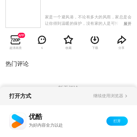
家是一个避风港，不论有多大的风雨，家总是会
让你得到温暖的保护，没有家的人是可怜的人。
展开
吕大磊在事业和家庭中选择了事业，他的妻子因
为忍受不住长年的孤独，跟吕大磊离了婚，她带
着大儿子吕晓辉走了，二女儿吕晓勇和三儿子吕
超清画质
收藏
下载
分享
6
晓阳暂时交到托儿所去照顾。吕大磊退休之后，
想要重组家庭把缺失补回来，于是到上海跟亲人
团聚。这次团聚之后，吕大磊才发现大儿子变得
热门评论
有点娘娘腔，二女儿半人半鬼的，25岁还单身，
三儿子冷漠，但三个孩子都有一个共同的地方，
就是对他一样的充满敌意。
暂无评论
打开方式
继续使用浏览器
Copyright©
2026
优酷 youku.com
版权所有
优酷
京ICP备06050721号-1
打开
为好内容全力以赴