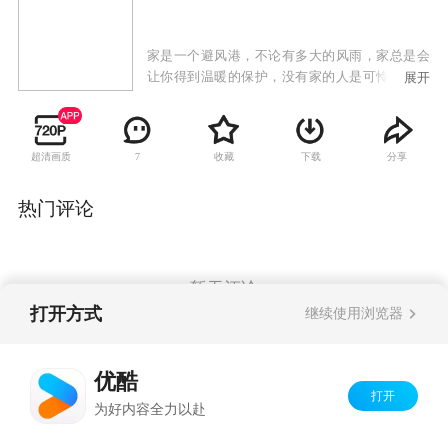
家是一个避风港，不论有多大的风雨，家总是会
让你得到温暖的保护，没有家的人是可怜的人。
展开
吕大磊在事业和家庭中选择了事业，他的妻子因
为忍受不住长年的孤独，跟吕大磊离了婚，她带
着大儿子吕晓辉走了，二女儿吕晓勇和三儿子吕
超清画质
收藏
下载
分享
7
晓阳暂时交到托儿所去照顾。吕大磊退休之后，
想要重组家庭把缺失补回来，于是到上海跟亲人
团聚。这次团聚之后，吕大磊才发现大儿子变得
热门评论
有点娘娘腔，二女儿半人半鬼的，25岁还单身，
三儿子冷漠，但三个孩子都有一个共同的地方，
就是对他一样的充满敌意。
暂无评论
打开方式
继续使用浏览器
Copyright©
2026
优酷 youku.com
版权所有
优酷
京ICP备06050721号-1
打开
为好内容全力以赴