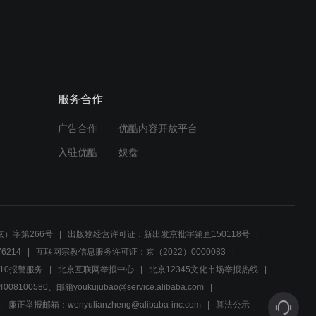
01:45
雨化田的世界杯
服务合作
02:48
广告合作
优酷内容开放平台
沉不住气的马天佑
入驻优酷
娱盘
02:01
龙门飞甲：听着男子的话，
皇后忍不住了，竟做出这种
）字第266号
出版物经营许可证：新出发京批字第直150118号
举动
6214
互联网宗教信息服务许可证：京（2022）0000083
00:55
10报警服务
北京互联网举报中心
北京12345文化市场举报热线
00580、邮箱youkujubao@service.alibaba.com
太医“悬丝诊脉”，查出娘娘
病情，却不让下属说出来
廉正举报邮箱：wenyulianzheng@alibaba-inc.com
算法公示