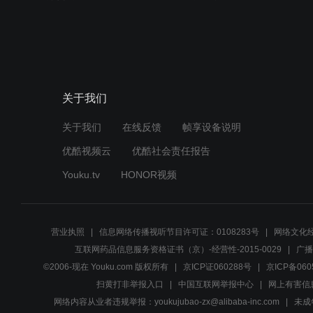
关于我们
关于我们
在线反馈
帧享设备说明
优酷视频云
优酷社会责任报告
Youku.tv
HONOR视频
营业执照
信息网络传播视听节目许可证：0108283号
网络文化经
互联网药品信息服务资格证书（京）-经营性-2015-0029
广播
©2006-现在 Youku.com 版权所有
京ICP证060288号
京ICP备060
扫黄打非举报入口
中国互联网举报中心
网上有害信
网络内容从业者违规举报：youkujubao-zx@alibaba-inc.com
未成年