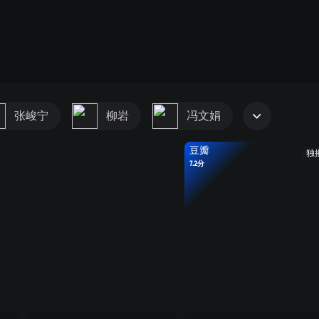
张峻宁
柳岩
冯文娟
豆瓣
独
7.2分