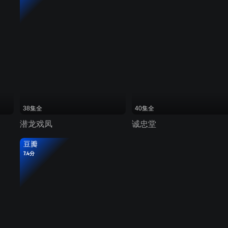
38集全
40集全
潜龙戏凤
诚忠堂
豆瓣
7.4分