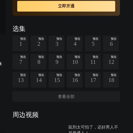
立即开通
选集
预告
预告
预告
预告
预告
预告
1
2
3
4
5
6
预告
预告
预告
预告
预告
预告
7
8
9
10
11
12
播
预告
预告
预告
预告
预告
预告
13
14
15
16
17
18
查看全部
周边视频
鼠刑太可怕了，还好男人不