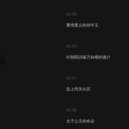
02:05
重情重义的胡中玉
01:55
封朝阳识破万俞楼的诡计
02:07
皇上闭关出宫
01:56
太子公主的命运