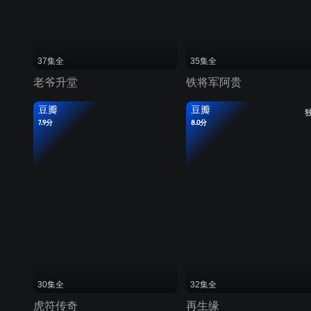
37集全
35集全
老爷升堂
铁将军阿贵
豆瓣
豆瓣
7.9分
8.0分
30集全
32集全
虎符传奇
再生缘