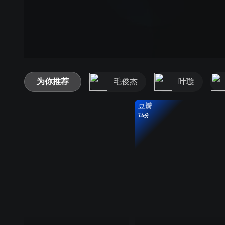
为你推荐
毛俊杰
叶璇
豆瓣
7.4分