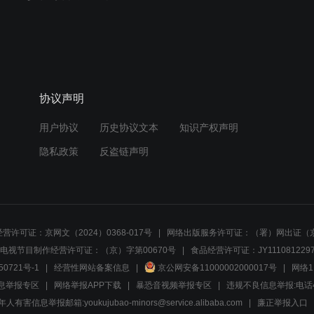
协议声明
用户协议
历史协议文本
知识产权声明
隐私政策
反盗链声明
营许可证：京网文（2024）0368-017号
网络出版服务许可证：（署）网出证（京
电视节目制作经营许可证：（京）字第00670号
食品经营许可证：JY1110812297
50721号-1
经营性网站备案信息
京公网安备11000002000017号
网络1
息举报专区
网络举报APP下载
暴恐音视频举报专区
违规不良信息举报:电话40081
人有害信息举报邮箱:youkujubao-minors@service.alibaba.com
廉正举报入口