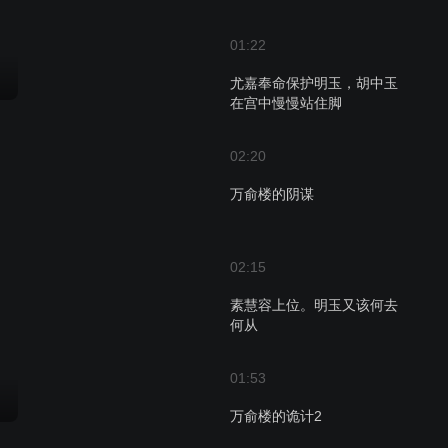
01:22
尤嘉奉命保护明玉，胡中玉
在宫中慢慢站住脚
02:20
万俞楼的阴谋
02:15
素慧容上位。明玉又该何去
何从
01:53
万俞楼的诡计2