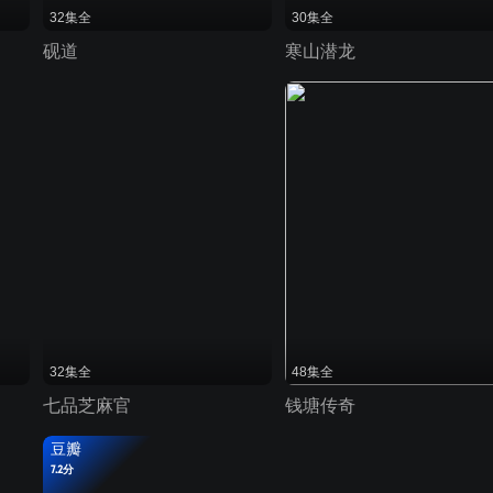
32集全
30集全
砚道
寒山潜龙
32集全
48集全
七品芝麻官
钱塘传奇
豆瓣
7.2分