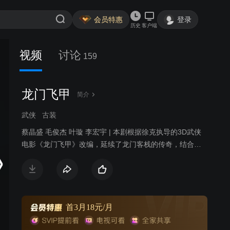
会员特惠
登录
历史
客户端
视频
讨论
159
龙门飞甲
简介
武侠
古装
蔡晶盛 毛俊杰 叶璇 李宏宇 | 本剧根据徐克执导的3D武侠
电影《龙门飞甲》改编，延续了龙门客栈的传奇，结合了
宫闱之争的秘史，既是一场刀光剑影，尔虞我诈的乱世江
湖，又是一段腥血雨，勾心斗角的深宫谍影。
首3月18元/月