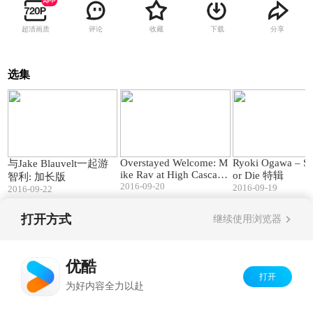
超清画质
评论
收藏
下载
分享
选集
07:28
08:55
Overstayed Welcome: M
Ryoki Ogawa – 
与Jake Blauvelt一起游
ike Rav at High Cascade
or Die 特辑
智利: 加长版
2016
2016-09-20
2016-09-19
2016-09-22
打开方式
继续使用浏览器
Copyright©
2026
优酷 youku.com
版权所有
京ICP备06050721号-1
优酷
打开
为好内容全力以赴