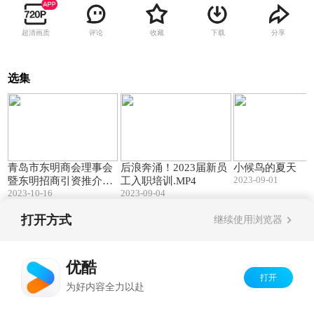
超清画质
评论
收藏
下载
分享
选集
01:24
03:30
青岛市东明商会理事会
后浪奔涌！2023届新员
小候鸟的夏天
2023-09-01
暨东明招商引资推介会
工入职培训.MP4
2023-10-16
2023-09-04
召开
打开方式
继续使用浏览器
Copyright©
2026
优酷 youku.com
版权所有
京ICP备06050721号-1
优酷
打开
为好内容全力以赴