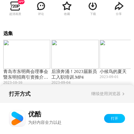
超清画质
评论
收藏
下载
分享
选集
01:24
03:30
青岛市东明商会理事会
后浪奔涌！2023届新员
小候鸟的夏天
2023-09-01
暨东明招商引资推介会
工入职培训.MP4
2023-10-16
2023-09-04
召开
打开方式
继续使用浏览器
Copyright©
2026
优酷 youku.com
版权所有
京ICP备06050721号-1
优酷
打开
为好内容全力以赴