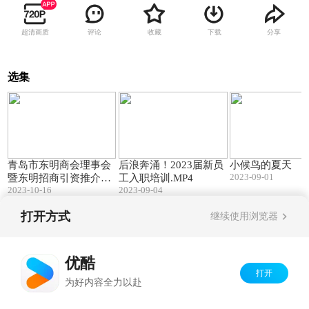
超清画质
评论
收藏
下载
分享
选集
01:24
03:30
青岛市东明商会理事会
后浪奔涌！2023届新员
小候鸟的夏天
2023-09-01
暨东明招商引资推介会
工入职培训.MP4
2023-10-16
2023-09-04
召开
打开方式
继续使用浏览器
Copyright©
2026
优酷 youku.com
版权所有
京ICP备06050721号-1
优酷
打开
为好内容全力以赴