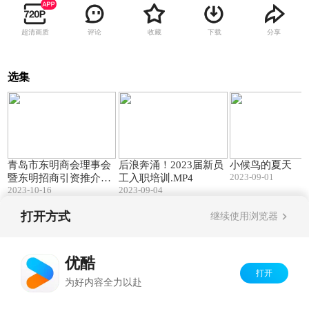
超清画质
评论
收藏
下载
分享
选集
01:24
03:30
青岛市东明商会理事会
后浪奔涌！2023届新员
小候鸟的夏天
2023-09-01
暨东明招商引资推介会
工入职培训.MP4
2023-10-16
2023-09-04
召开
打开方式
继续使用浏览器
Copyright©
2026
优酷 youku.com
版权所有
京ICP备06050721号-1
优酷
打开
为好内容全力以赴