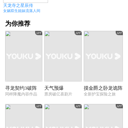
天龙寺之星辰传
女娲双生姐妹流落人间
为你推荐
APP
APP
APP
寻龙契约3破阵
天气预爆
摸金爵之卧龙诡阵
同样降魔内容作品
票房破亿喜剧片
全新护宝探险之旅
APP
APP
APP