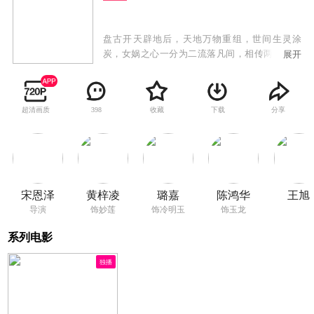
盘古开天辟地后，天地万物重组，世间生灵涂
炭，女娲之心一分为二流落凡间，相传两块女娲
展开
之心重合之时，便可打开结界唤醒星辰花，人间
才可永保太平。数万年后，异象丛生，妙莲与冷
明玉受天命而至，降生于世。她们出生当天，天
超清画质
收藏
下载
分享
398
生异象，风呼雨啸雷鸣。冷明玉被早已虎视眈眈
的黑羽岛岛主暗中所操控，自小便性格与妙莲截
然不同。而妙莲通过族人村长的指点，去找冷明
玉，两颗女娲之心合并一起，才能去天龙寺寻找
到星辰花........
宋恩泽
黄梓凌
璐嘉
陈鸿华
王旭
导演
饰妙莲
饰冷明玉
饰玉龙
系列电影
独播
6.0