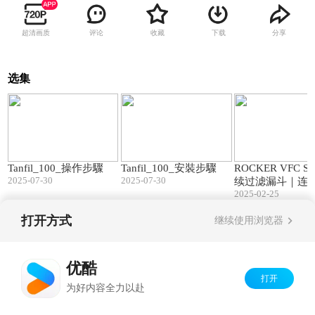
超清画质
评论
收藏
下载
分享
选集
07:58
06:42
Tanfil_100_操作步驟
Tanfil_100_安裝步驟
ROCKER VFC S
2025-07-30
2025-07-30
续过滤漏斗｜连
2025-02-25
滤，省时省力
打开方式
继续使用浏览器
Copyright©
2026
优酷 youku.com
版权所有
京ICP备06050721号-1
优酷
打开
为好内容全力以赴