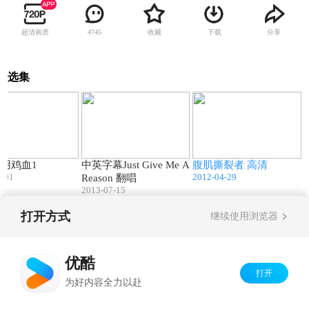
超清画质
收藏
下载
分享
4745
选集
05:56
03:58
17:00
用鸡血1
中英字幕Just Give Me A
腹肌撕裂者 高清
9-01
2012-04-29
Reason 翻唱
2013-07-15
打开方式
继续使用浏览器
Copyright©
2026
优酷 youku.com
版权所有
京ICP备06050721号-1
优酷
打开
为好内容全力以赴