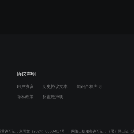
协议声明
用户协议
历史协议文本
知识产权声明
隐私政策
反盗链声明
营许可证：京网文（2024）0368-017号
网络出版服务许可证：（署）网出证（京