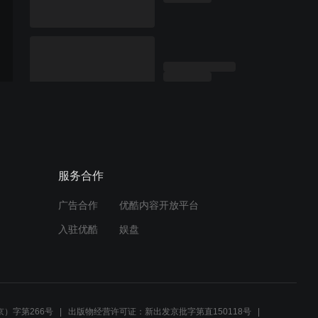
服务合作
广告合作
优酷内容开放平台
入驻优酷
娱盘
）字第266号
出版物经营许可证：新出发京批字第直150118号