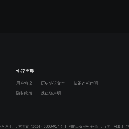
协议声明
用户协议
历史协议文本
知识产权声明
隐私政策
反盗链声明
营许可证：京网文（2024）0368-017号
网络出版服务许可证：（署）网出证（京