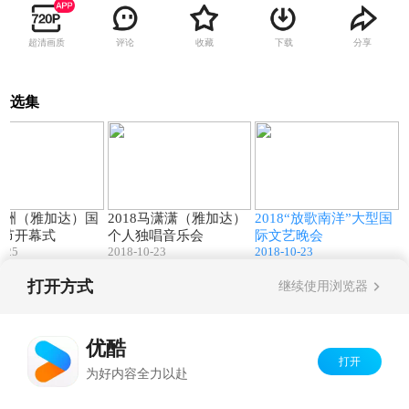
超清画质
评论
收藏
下载
分享
选集
28:20
55:49
125:15
8亚洲（雅加达）国
2018马潇潇（雅加达）
2018“放歌南洋”大型国
术节开幕式
个人独唱音乐会
际文艺晚会
0-25
2018-10-23
2018-10-23
打开方式
继续使用浏览器
Copyright©
2026
优酷 youku.com
版权所有
京ICP备06050721号-1
优酷
打开
为好内容全力以赴