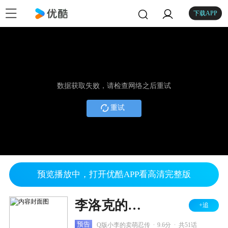
下载APP
数据获取失败，请检查网络之后重试
重试
预览播放中，打开优酷APP看高清完整版
李洛克的青春全力忍传
+追
.
.
预告
Q版小李的卖萌忍传
9.6分
共51话