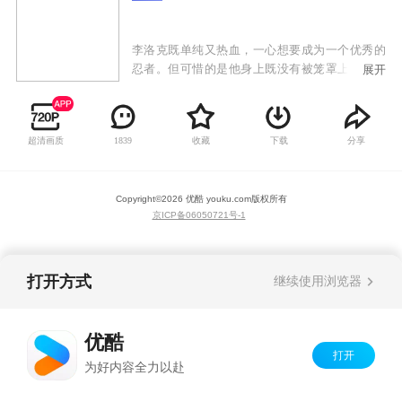
李洛克既单纯又热血，一心想要成为一个优秀的
忍者。但可惜的是他身上既没有被笼罩上无敌的
展开
主角光环，也没有得天独厚的强大的忍术资质，
幻术和忍术基本不会。但即使如此他也没有放弃
梦想，反而用比别人多上几十倍的努力，刻苦修
超清画质
收藏
下载
分享
1839
炼体术，经历一次次失败也不气馁，最终实现了
理想，成为了一名优秀的忍者，被阿凯老师称赞
为“努力的天才”。其身手跟阿凯不分上下，外号
Copyright©
2026
优酷 youku.com
版权所有
为“木叶美丽的苍蓝野兽”。
京ICP备06050721号-1
打开方式
继续使用浏览器
优酷
打开
为好内容全力以赴