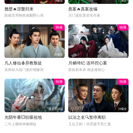
24集全
17集全
翘楚🔥涅槃归来
悬案🔥真案改编
陈都灵周翊然掀翻野心局
灭门逃犯竟变名作家
独播
独播
30集全
29集全
凡人修仙🩸异教叛徒
月鳞绮纪·连环挖心案
吴师叔大战门派奸细惨死
群妖剧本杀 画皮难画心
独播
独播
更新至34话
34集全
光阴年番💥狂吸祖地
以法之名🔍暂停离职
二牛上嘴啃神像脚趾
又怂又刚！洪亮接手死亡案