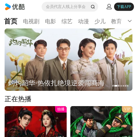
会员代言人线上分享会
下载APP
首页
电视剧
电影
综艺
动漫
少儿
教育
生
灼灼韶华·热依扎绝境逆袭闯商海
正在热播
独播
VIP