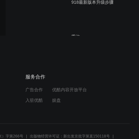
918最新版本升级步骤
重汽
EDC17CV4454_P1158_V7
60电脑板跳线刷写
重汽CBCU3车身跳线刷写
服务合作
广告合作
优酷内容开放平台
入驻优酷
娱盘
重汽NanoBCU刷写
）字第266号
出版物经营许可证：新出发京批字第直150118号