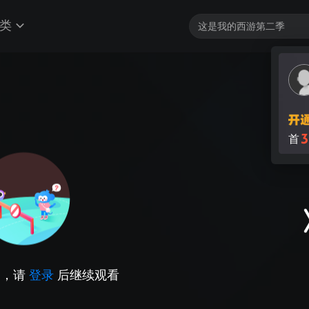
类
3
首
因，请
登录
后继续观看