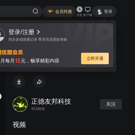
会员特惠
登录
历史
客户端
登录/注册
视频
讨论
同步多端观看记录 尊享高清观影体验
博世6.5尿素泵喷射应用于福田轻
立即开通
15
月每月
元，畅享精彩内容
卡国五 五十铃EDC17C81
P1409V401
正德友邦科技
关注
852粉丝
视频