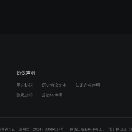
协议声明
用户协议
历史协议文本
知识产权声明
隐私政策
反盗链声明
营许可证：京网文（2024）0368-017号
网络出版服务许可证：（署）网出证（京