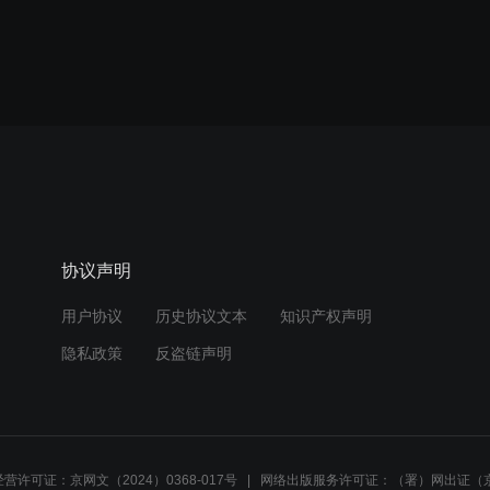
协议声明
用户协议
历史协议文本
知识产权声明
隐私政策
反盗链声明
营许可证：京网文（2024）0368-017号
网络出版服务许可证：（署）网出证（京