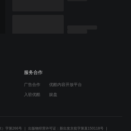
服务合作
广告合作
优酷内容开放平台
入驻优酷
娱盘
）字第266号
出版物经营许可证：新出发京批字第直150118号