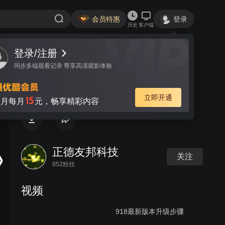
会员特惠
登录
历史
客户端
登录/注册
视频
讨论
同步多端观看记录 尊享高清观影体验
2018年经销商年会视频
立即开通
15
月每月
元，畅享精彩内容
正德友邦科技
关注
852粉丝
视频
918最新版本升级步骤