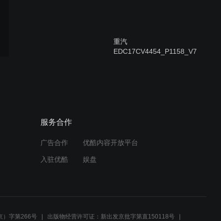
重汽
EDC17CV4454_P1158_V7
60电脑板跳线刷写
重汽CBCU3车身跳线刷写
服务合作
广告合作
优酷内容开放平台
重汽NanoBCU刷写
入驻优酷
娱盘
锡柴自主ECU电脑板跳线刷
写
）字第266号
出版物经营许可证：新出发京批字第直150118号