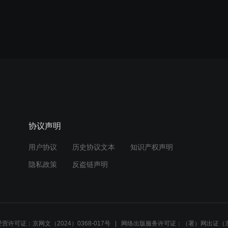
协议声明
用户协议
历史协议文本
知识产权声明
隐私政策
反盗链声明
营许可证：京网文（2024）0368-017号
网络出版服务许可证：（署）网出证（京