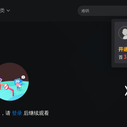
类
3
首
因，请
登录
后继续观看