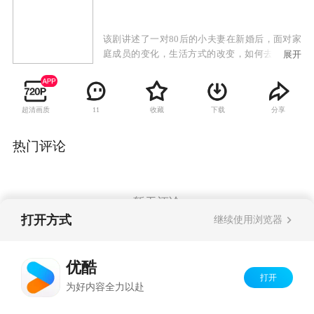
该剧讲述了一对80后的小夫妻在新婚后，面对家
庭成员的变化，生活方式的改变，如何去适应全
展开
新的婚后生活的故故事。顾小影嫁给了机关干部
管桐，婚后顾小影发现，无论是农村公婆的生活
习惯、思维方式，还是管桐作为一名政府官员的
超清画质
收藏
下载
分享
11
业余爱好、行为习惯，甚或两人对待事业与家庭
关系的态度，都出现了越来越多的分歧。习惯了
爱情甜蜜日子的两个人，开始了艰难的磨合期。
热门评论
管桐去异地挂职锻炼，顾小影的前男友不时出
现，两人的新婚生活面临着多重考验……一次又
一次的争吵和和解，两人渐渐明白，守护和谐的
家庭生活，需要的是一辈子的倾心尽力。这对80
暂无评论
后的小夫妻在“纸婚”期开始学会善待幸福，珍惜
打开方式
继续使用浏览器
爱。
Copyright©
2026
优酷 youku.com
版权所有
优酷
京ICP备06050721号-1
打开
为好内容全力以赴