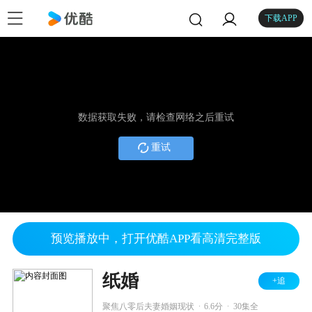
下载APP
数据获取失败，请检查网络之后重试
重试
预览播放中，打开优酷APP看高清完整版
纸婚
+追
.
.
聚焦八零后夫妻婚姻现状
6.6分
30集全