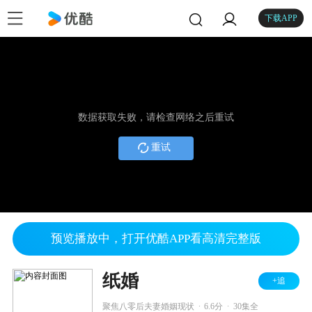
下载APP
数据获取失败，请检查网络之后重试
重试
预览播放中，打开优酷APP看高清完整版
纸婚
+追
.
.
聚焦八零后夫妻婚姻现状
6.6分
30集全