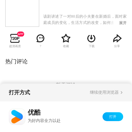
该剧讲述了一对80后的小夫妻在新婚后，面对家
庭成员的变化，生活方式的改变，如何去适应全
展开
新的婚后生活的故故事。顾小影嫁给了机关干部
管桐，婚后顾小影发现，无论是农村公婆的生活
习惯、思维方式，还是管桐作为一名政府官员的
超清画质
收藏
下载
分享
7
业余爱好、行为习惯，甚或两人对待事业与家庭
关系的态度，都出现了越来越多的分歧。习惯了
爱情甜蜜日子的两个人，开始了艰难的磨合期。
热门评论
管桐去异地挂职锻炼，顾小影的前男友不时出
现，两人的新婚生活面临着多重考验……一次又
一次的争吵和和解，两人渐渐明白，守护和谐的
家庭生活，需要的是一辈子的倾心尽力。这对80
暂无评论
后的小夫妻在“纸婚”期开始学会善待幸福，珍惜
打开方式
继续使用浏览器
爱。
Copyright©
2026
优酷 youku.com
版权所有
优酷
京ICP备06050721号-1
打开
为好内容全力以赴