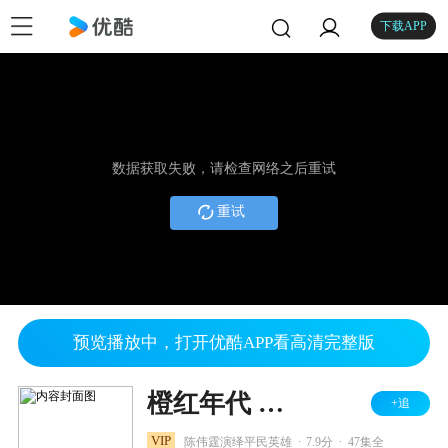
下载APP
数据获取失败，请检查网络之后重试
重试
预览播放中，打开优酷APP看高清完整版
橙红年代 DVD版
+追
.
.
VIP
陈伟霆演绎平民英雄
7.9分
47集全