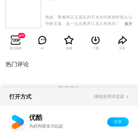
热血、青春和正义是以刘子光为代表的年轻人心
中的王道，这一点从离开江北八年的刘子光回来
展开
那天就体现得淋漓尽致。八年前，他只是一个无
奈离开的普通青年。八年后，他带着一身沧桑和
硝烟征尘走回来，只想做一个平凡的孝子，却一
超清画质
收藏
下载
分享
40
次又一次被卷入到社会的洪潮中。他凭着一身正
气、一腔热血、一副铮铮铁骨成了朋友心中的英
雄，青年心中的偶像。刘子光通过自己过人的本
热门评论
领和才智，成就了一番事业的同时，还帮助小伙
伴们实现了儿时的梦想。在此期间他认识了女警
胡蓉，两人虽彼此相爱，但在现实中情感却兜兜
转转，最后在与聂万峰为首的犯罪集团激烈的争
暂无评论
斗中，刘子光不但与胡蓉并肩作战，协助警方瓦
打开方式
继续使用浏览器
解了整个犯罪集团，还收获了与胡蓉珍贵的爱
情。
Copyright©
2026
优酷 youku.com
版权所有
优酷
京ICP备06050721号-1
打开
为好内容全力以赴