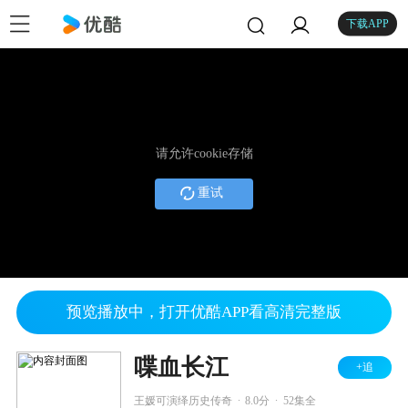
下载APP
请允许cookie存储
重试
预览播放中，打开优酷APP看高清完整版
喋血长江
+追
.
.
王媛可演绎历史传奇
8.0分
52集全