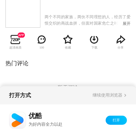
两个不同的家族，两伙不同理想的人，经历了爱
恨交织的商战血拼，但面对国家危亡之时，在中
展开
共地下党的组织感召下，民族情怀得以唤醒，大
义为先地抛弃前嫌，联合起来，配合主力部队死
死守住川江抗日防线——石牌炮台阵地。并不惜
超清画质
收藏
下载
分享
100
凿沉自家的轮船阻塞了日舰航道，彻底地粉碎了
日军进攻内陆的妄想。用家业、用血肉、拼性
命，筑起一道川江上的长城。他们辉煌曲折，极
热门评论
富传奇色彩的经历，浓缩了一曲挽救民族危亡的
颂歌。
暂无评论
打开方式
继续使用浏览器
Copyright©
2026
优酷 youku.com
版权所有
优酷
京ICP备06050721号-1
打开
为好内容全力以赴