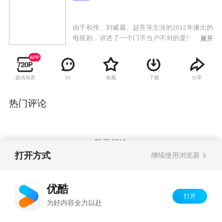
由于和伟、刘威葳、赵亮等主演的2012年播出的
电视剧，讲述了一个门不当户不对的爱情故事，
展开
由这个爱情故事牵扯出三个家庭纠缠不清的恩怨
情仇。
超清画质
收藏
下载
分享
61
热门评论
暂无评论
打开方式
继续使用浏览器
Copyright©
2026
优酷 youku.com
版权所有
优酷
京ICP备06050721号-1
打开
为好内容全力以赴