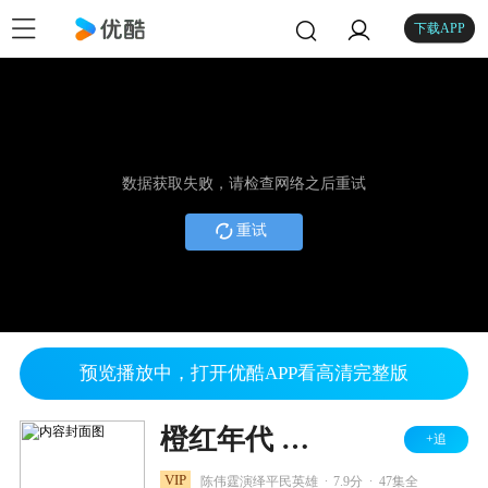
下载APP
数据获取失败，请检查网络之后重试
重试
预览播放中，打开优酷APP看高清完整版
橙红年代 DVD版
+追
.
.
VIP
陈伟霆演绎平民英雄
7.9分
47集全