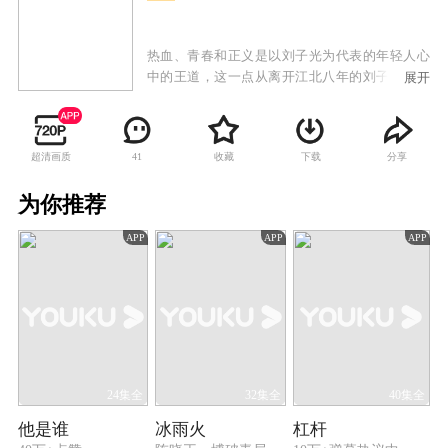
热血、青春和正义是以刘子光为代表的年轻人心
中的王道，这一点从离开江北八年的刘子光回来
展开
那天就体现得淋漓尽致。八年前，他只是一个无
奈离开的普通青年。八年后，他带着一身沧桑和
硝烟征尘走回来，只想做一个平凡的孝子，却一
超清画质
收藏
下载
分享
41
次又一次被卷入到社会的洪潮中。他凭着一身正
气、一腔热血、一副铮铮铁骨成了朋友心中的英
为你推荐
雄，青年心中的偶像。刘子光通过自己过人的本
领和才智，成就了一番事业的同时，还帮助小伙
APP
APP
APP
伴们实现了儿时的梦想。在此期间他认识了女警
胡蓉，两人虽彼此相爱，但在现实中情感却兜兜
转转，最后在与聂万峰为首的犯罪集团激烈的争
斗中，刘子光不但与胡蓉并肩作战，协助警方瓦
解了整个犯罪集团，还收获了与胡蓉珍贵的爱
情。
24集全
32集全
40集全
他是谁
冰雨火
杠杆