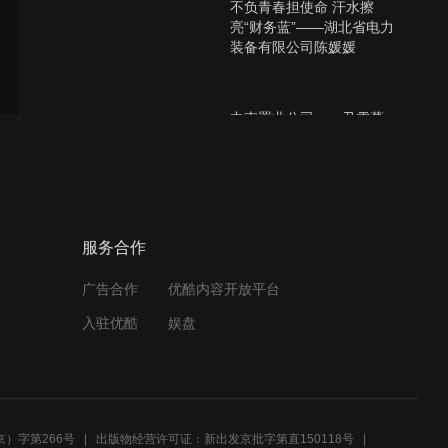
不负青春担使命 汗水擦
亮“财务蓝”——湖北省电力
装备有限公司陈媛媛
中南置业公司——尹雪蔓
中南公司——史敏
服务合作
广告合作
优酷内容开放平台
入驻优酷
娱盘
武黄高速
）字第266号
出版物经营许可证：新出发京批字第直150118号