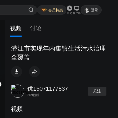
会员特惠
登录
历史
客户端
视频
讨论
潜江市实现年内集镇生活污水治理
全覆盖
优15071177837
关注
369粉丝
视频