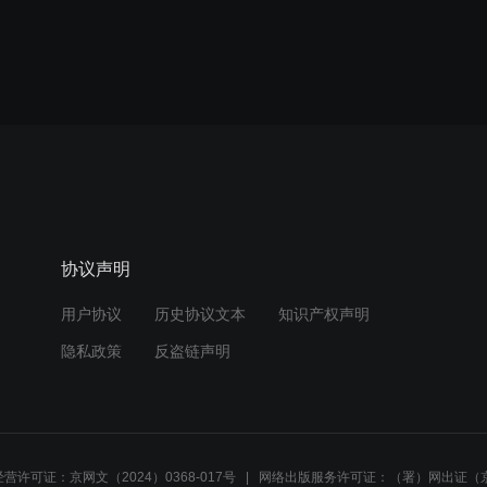
协议声明
用户协议
历史协议文本
知识产权声明
隐私政策
反盗链声明
营许可证：京网文（2024）0368-017号
网络出版服务许可证：（署）网出证（京