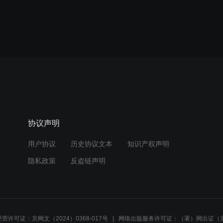
协议声明
用户协议
历史协议文本
知识产权声明
隐私政策
反盗链声明
营许可证：京网文（2024）0368-017号
网络出版服务许可证：（署）网出证（京