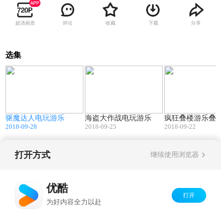
超清画质
评论
收藏
下载
分享
选集
9
00:15
00:25
驱魔达人电玩游乐
海盗大作战电玩游乐
疯狂叠楼游乐叠
2018-09-28
2018-09-25
2018-09-22
打开方式
继续使用浏览器
Copyright©
2026
优酷 youku.com
版权所有
京ICP备06050721号-1
优酷
打开
为好内容全力以赴