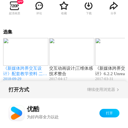
超清画质
评论
收藏
下载
分享
选集
4
01:02
02:24
《新媒体跨界交互设
交互动画设计|三维体感
《新媒体跨界交
计》配套教学资料 二维
技术整合
计》6.2.2 Unre
2018-09-29
2017-04-17
2017-03-31
码
交互（Kinect篇
打开方式
继续使用浏览器
Copyright©
2026
优酷 youku.com
版权所有
京ICP备06050721号-1
优酷
打开
为好内容全力以赴