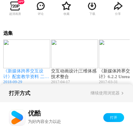
超清画质
评论
收藏
下载
分享
选集
4
01:02
02:24
《新媒体跨界交互设
交互动画设计|三维体感
《新媒体跨界交
计》配套教学资料 二维
技术整合
计》6.2.2 Unre
2018-09-29
2017-04-17
2017-03-31
码
交互（Kinect篇
打开方式
继续使用浏览器
Copyright©
2026
优酷 youku.com
版权所有
京ICP备06050721号-1
优酷
打开
为好内容全力以赴