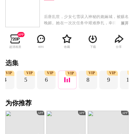
后唐乱世，少女七雪误入神秘的姽婳城，被赐名
晚媚。她在一次次任务中艰难挣扎，幸得身世成
展开
谜的影子长安多方卫护，两人斡旋于朝野纷争，
晚媚涅槃重生，成为新任城主，而这一切尽在公
子的算计之中……
超清画质
收藏
下载
分享
4091
选集
VIP
VIP
VIP
VIP
VIP
V
VIP
4
5
6
8
9
10
为你推荐
APP
APP
APP