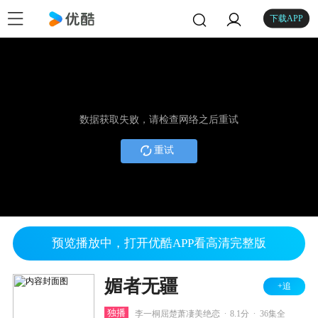
下载APP
数据获取失败，请检查网络之后重试
重试
预览播放中，打开优酷APP看高清完整版
媚者无疆
+追
.
.
独播
李一桐屈楚萧凄美绝恋
8.1分
36集全