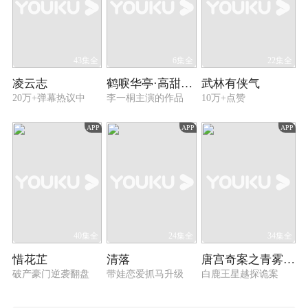
43集全
6集全
22集全
凌云志
鹤唳华亭·高甜番外
武林有侠气
20万+弹幕热议中
李一桐主演的作品
10万+点赞
APP
APP
APP
40集全
24集全
34集全
惜花芷
清落
唐宫奇案之青雾风鸣
破产豪门逆袭翻盘
带娃恋爱抓马升级
白鹿王星越探诡案