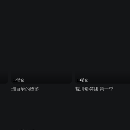
12话全
13话全
珈百璃的堕落
荒川爆笑团 第一季