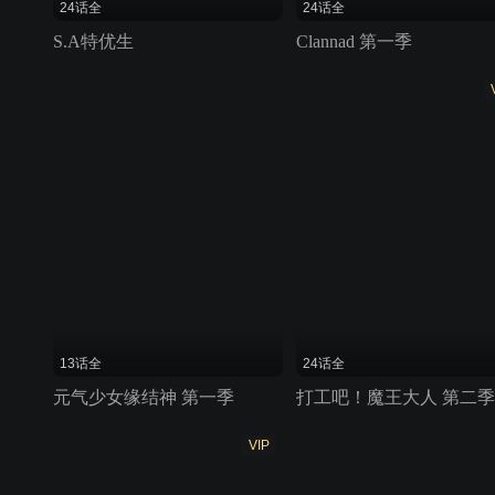
24话全
24话全
S.A特优生
Clannad 第一季
13话全
24话全
元气少女缘结神 第一季
打工吧！魔王大人 第二季
VIP