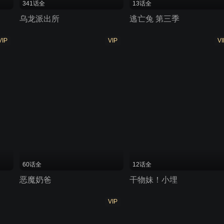
341话全
13话全
乌龙派出所
逃亡兔 第三季
VIP
VIP
VI
60话全
12话全
恶魔奶爸
干物妹！小埋
VIP