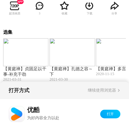
超清画质
收藏
下载
分享
3
选集
04:40
14:54
【黄庭禅】贞固足以干
【黄庭禅】孔德之容～
【黄庭禅】多言
2020-11-15
事-补充干劲
下
2021-03-31
2021-03-30
打开方式
继续使用浏览器
Copyright©
2026
优酷 youku.com
版权所有
京ICP备06050721号-1
优酷
打开
为好内容全力以赴