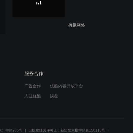
持赢网格
顺均线逆小势程序化交易发
服务合作
广告合作
优酷内容开放平台
步步为赢程序化交易法
入驻优酷
娱盘
风险计算指标
）字第266号
出版物经营许可证：新出发京批字第直150118号