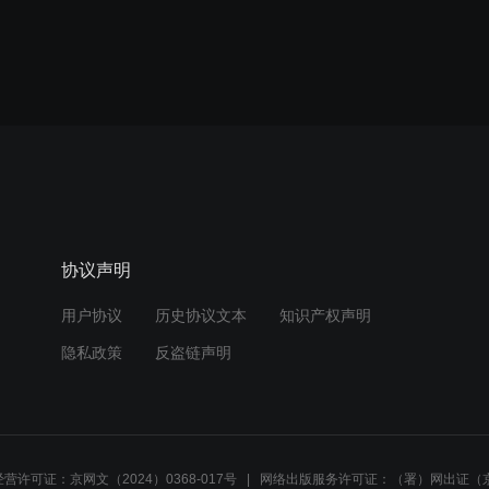
协议声明
用户协议
历史协议文本
知识产权声明
隐私政策
反盗链声明
营许可证：京网文（2024）0368-017号
网络出版服务许可证：（署）网出证（京